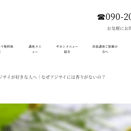
☎︎090-2
お気軽にお
ロマ無料体
講座メニ
サロンメニュー
出張講座ご依頼の
座
ュー
紹介
方へ
ジサイが好きな人へ｜なぜアジサイには香りがないの？