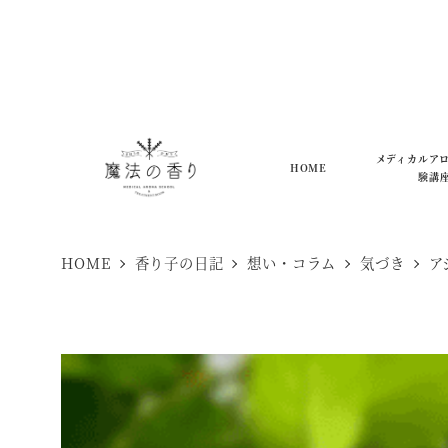
メ
イ
ン
コ
ン
メディカルア
HOME
験講
テ
ン
ツ
HOME
香り子の日記
想い・コラム
気づき
ア
へ
移
動