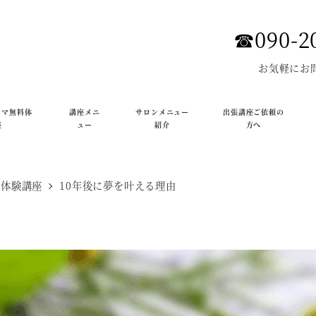
☎︎090-2
お気軽にお
ロマ無料体
講座メニ
サロンメニュー
出張講座ご依頼の
座
ュー
紹介
方へ
料体験講座
10年後に夢を叶える理由