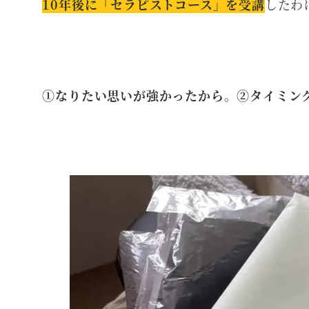
10年後に「セラピストコース」を受講
したわ
①なりたい思いが強かったから。②タイミン