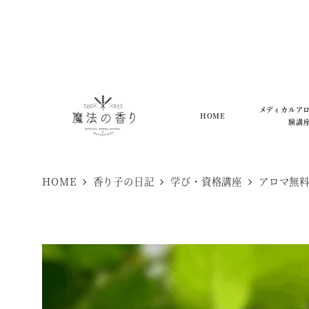
メ
イ
ン
コ
ン
メディカルア
HOME
験講
テ
ン
ツ
HOME
香り子の日記
学び・資格講座
アロマ無
へ
移
動