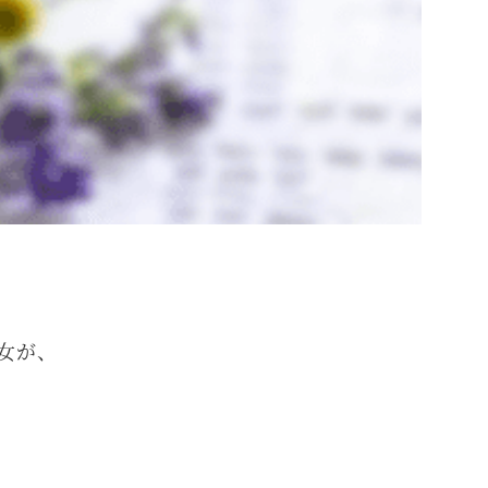
由
女が、