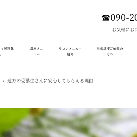
☎︎090-2
お気軽にお
ロマ無料体
講座メニ
サロンメニュー
出張講座ご依頼の
座
ュー
紹介
方へ
マ
遠方の受講生さんに安心してもらえる理由