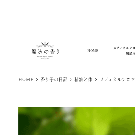
メ
イ
ン
コ
ン
メディカルア
HOME
験講
テ
ン
ツ
HOME
香り子の日記
精油と体
メディカルアロ
へ
移
動