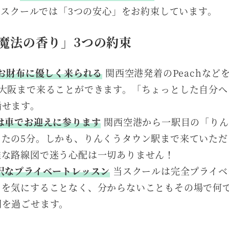
スクールでは「3つの安心」をお約束しています。
魔法の香り」3つの約束
、お財布に優しく来られる
関西空港発着のPeachなど
で大阪まで来ることができます。「ちょっとした自分
指せます。
は車でお迎えに参ります
関西空港から一駅目の「りん
ったの5分。しかも、りんくうタウン駅まで来ていた
雑な路線図で迷う心配は一切ありません！
沢なプライベートレッスン
当スクールは完全プライベ
スを気にすることなく、分からないこともその場で何
間を過ごせます。