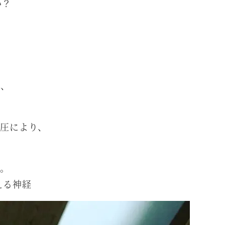
か？
は、
い圧により、
す。
える神経