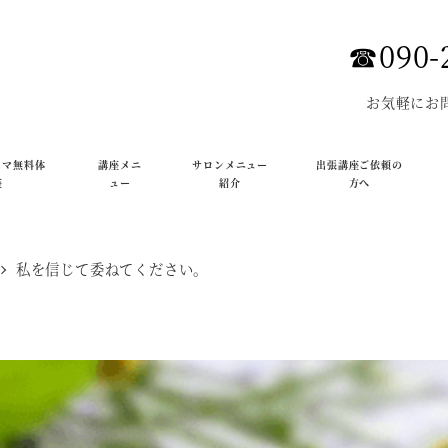
☎︎090-
お気軽にお
ロマ無料体
講座メニ
サロンメニュー
出張講座ご依頼の
座
ュー
紹介
方へ
私を信じて委ねてください。