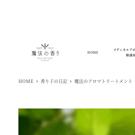
メ
イ
ン
コ
ン
メディカルア
HOME
テ
験講
ン
ツ
HOME
香り子の日記
魔法のアロマトリートメント
へ
移
動