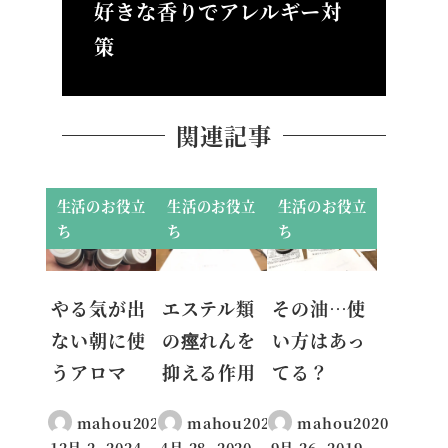
好きな香りでアレルギー対
策
関連記事
生活のお役立
生活のお役立
生活のお役立
ち
ち
ち
やる気が出
エステル類
その油…使
ない朝に使
の痙れんを
い方はあっ
うアロマ
抑える作用
てる？
mahou2020
mahou2020
mahou2020
12月 2, 2024
4月 28, 2020
9月 26, 2019