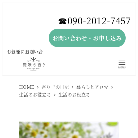
メ
イ
☎︎090-2012-7457
ン
コ
お問い合わせ・お申し込み
ン
お気軽にお問い合わせください。
テ
ン
MENU
ツ
へ
HOME
香り子の日記
暮らしとアロマ
生活のお役立ち
生活のお役立ち
移
動