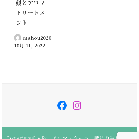
顔とアロマ
トリートメ
ント
mahou2020
10月 11, 2022
投稿日
svg-
svg-
inline
inline
–
–
fa
fa
fa-
fa-
instagram
instagram
fa-
fa-
w-
w-
14
14
Copyright©大阪 アロマスクール 魔法の香り All