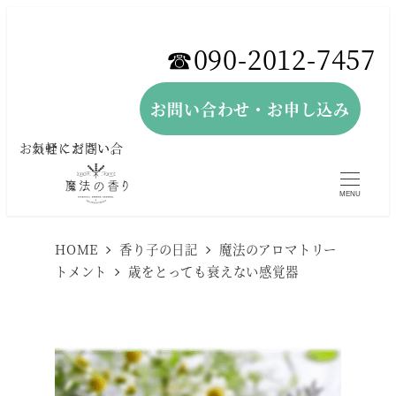
メ
イ
☎︎090-2012-7457
ン
コ
お問い合わせ・お申し込み
ン
お気軽にお問い合わせください。
テ
ン
MENU
ツ
へ
HOME
香り子の日記
魔法のアロマトリー
トメント
歳をとっても衰えない感覚器
移
動