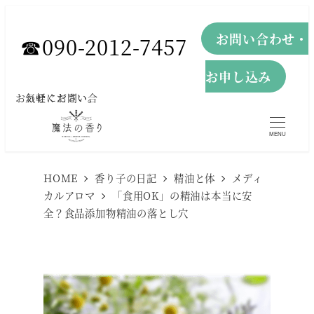
メ
お問い合わせ・
イ
☎︎090-2012-7457
ン
お申し込み
コ
お気軽にお問い合わせください。
ン
テ
MENU
ン
ツ
HOME
香り子の日記
精油と体
メディ
へ
カルアロマ
「食用OK」の精油は本当に安
全？食品添加物精油の落とし穴
移
動