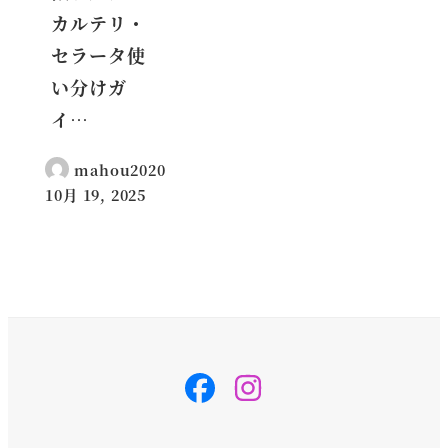
カルテリ・
セラータ使
い分けガ
イ…
mahou2020
10月 19, 2025
投稿日
svg-
svg-
inline
inline
–
–
fa
fa
fa-
fa-
instagram
instagram
fa-
fa-
w-
w-