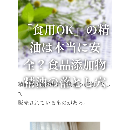
「食用OK」の精
油は本当に安
全？食品添加物
精油の落とし穴
精油の分類の中に『食品添加物』とし
て
販売されているものがある。