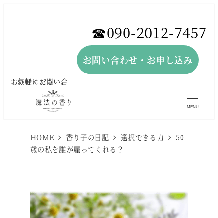
メ
イ
☎︎090-2012-7457
ン
コ
お問い合わせ・お申し込み
ン
お気軽にお問い合わせください。
テ
ン
MENU
ツ
へ
HOME
香り子の日記
選択できる力
50
歳の私を誰が雇ってくれる？
移
動