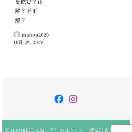
を飲む？正
解？不正
解？
mahou2020
10月 29, 2019
投稿日
svg-
svg-
inline
inline
–
–
fa
fa
fa-
fa-
instagram
instagram
fa-
fa-
w-
w-
14
14
Copyright©大阪 アロマスクール 魔法の香り All