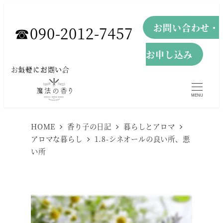
メ
お問い合わせ・
イ
☎︎090-2012-7457
ン
お申し込み
コ
お気軽にお問い合わせください。
ン
テ
MENU
ン
ツ
HOME
香り子の日記
暮らしとアロマ
へ
アロマな暮らし
1.8-シネオールの良い所、悪
い所
移
動