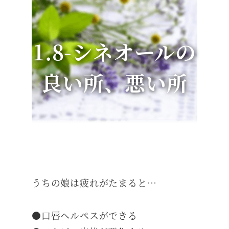
1.8-シネオールの
良い所、悪い所
うちの娘は疲れがたまると…
●口唇ヘルペスができる