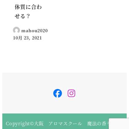
体質に合わ
せる？
mahou2020
10月 23, 2021
投稿日
svg-
svg-
inline
inline
–
–
fa
fa
fa-
fa-
instagram
instagram
fa-
fa-
w-
w-
14
14
Copyright©大阪 アロマスクール 魔法の香り All