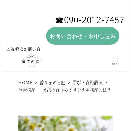
メ
イ
☎︎090-2012-7457
ン
コ
お問い合わせ・お申し込み
ン
お気軽にお問い合わせください。
テ
ン
MENU
ツ
へ
HOME
香り子の日記
学び・資格講座
単発講座
魔法の香りのオリジナル講座とは？
移
動