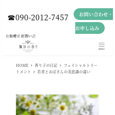
メ
お問い合わせ・
イ
☎︎090-2012-7457
ン
お申し込み
コ
お気軽にお問い合わせください。
ン
テ
MENU
ン
ツ
HOME
香り子の日記
フェイシャルトリー
へ
トメント
若者とおばさんの美意識の違い
移
動