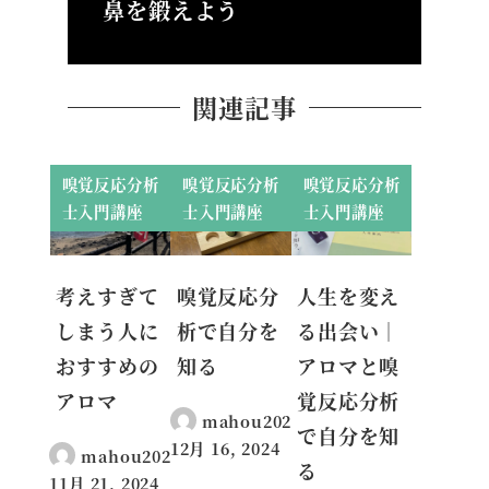
鼻を鍛えよう
関連記事
嗅覚反応分析
嗅覚反応分析
嗅覚反応分析
士入門講座
士入門講座
士入門講座
考えすぎて
嗅覚反応分
人生を変え
しまう人に
析で自分を
る出会い｜
おすすめの
知る
アロマと嗅
アロマ
覚反応分析
mahou2020
で自分を知
12月 16, 2024
mahou2020
投稿日
る
11月 21, 2024