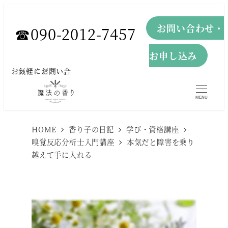
メ
お問い合わせ・
イ
☎︎090-2012-7457
ン
お申し込み
コ
お気軽にお問い合わせください。
ン
テ
MENU
ン
ツ
HOME
香り子の日記
学び・資格講座
へ
嗅覚反応分析士入門講座
本気だと障害を乗り
越えて手に入れる
移
動