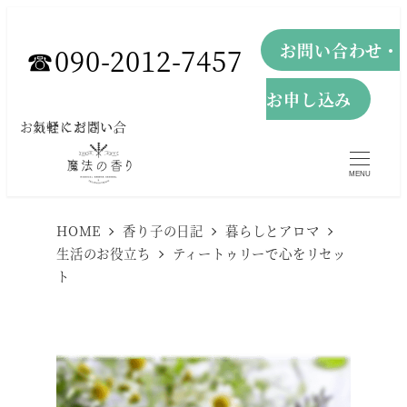
メ
お問い合わせ・
イ
☎︎090-2012-7457
ン
お申し込み
コ
お気軽にお問い合わせください。
ン
テ
MENU
ン
ツ
HOME
香り子の日記
暮らしとアロマ
へ
生活のお役立ち
ティートゥリーで心をリセッ
ト
移
動