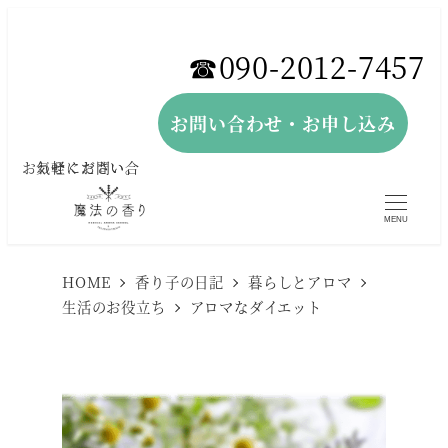
メ
イ
☎︎090-2012-7457
ン
コ
お問い合わせ・お申し込み
ン
お気軽にお問い合わせください。
テ
ン
MENU
ツ
へ
HOME
香り子の日記
暮らしとアロマ
生活のお役立ち
アロマなダイエット
移
動