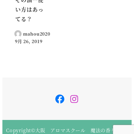
い方はあっ
てる？
mahou2020
9月 26, 2019
投稿日
svg-
svg-
inline
inline
–
–
fa
fa
fa-
fa-
instagram
instagram
fa-
fa-
w-
w-
14
14
Copyright©大阪 アロマスクール 魔法の香り All