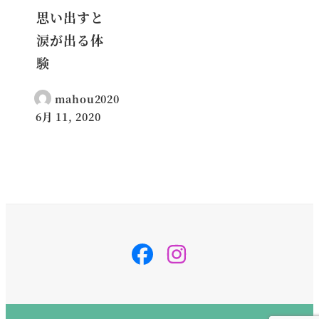
思い出すと
涙が出る体
験
mahou2020
6月 11, 2020
投稿日
svg-
svg-
inline
inline
–
–
fa
fa
fa-
fa-
instagram
instagram
fa-
fa-
w-
w-
14
14