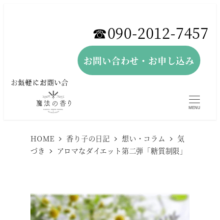
メ
イ
☎︎090-2012-7457
ン
コ
お問い合わせ・お申し込み
ン
お気軽にお問い合わせください。
テ
ン
MENU
ツ
へ
HOME
香り子の日記
想い・コラム
気
づき
アロマなダイエット第二弾「糖質制限」
移
動