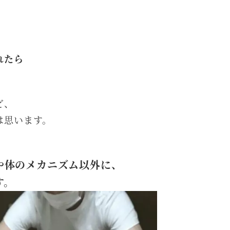
れたら
ど、
は思います。
や体のメカニズム以外に、
す。