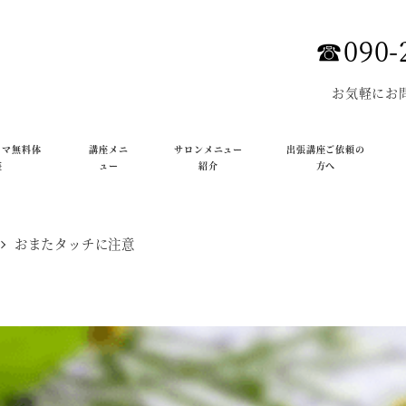
☎︎090-
お気軽にお
ロマ無料体
講座メニ
サロンメニュー
出張講座ご依頼の
座
ュー
紹介
方へ
おまたタッチに注意