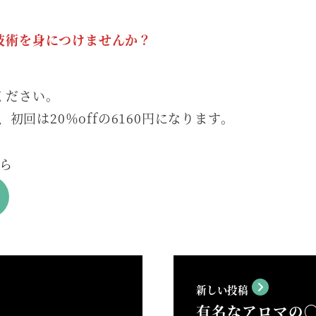
、
技術を身につけませんか？
ください。
初回は20％offの6160円になります。
ら
新しい投稿
有名なアロマの