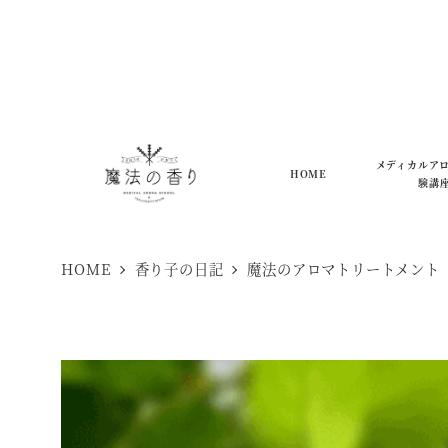
メ
イ
ン
コ
ン
メディカルア
HOME
テ
験講
ン
ツ
HOME
香り子の日記
魔法のアロマトリートメント
へ
移
動