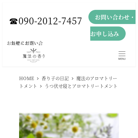
メ
お問い合わせ・
イ
☎︎090-2012-7457
ン
お申し込み
コ
お気軽にお問い合わせください。
ン
テ
MENU
ン
ツ
HOME
香り子の日記
魔法のアロマトリー
へ
トメント
うつ伏せ寝とアロマトリートメント
移
動