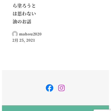
ら塗ろうと
は思わない
油のお話
mahou2020
2月 25, 2021
投稿日
svg-
svg-
inline
inline
–
–
fa
fa
fa-
fa-
instagram
instagram
fa-
fa-
w-
w-
14
14