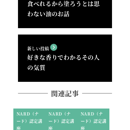
食べれるから塗ろうとは思
わない油のお話
新しい投稿
好きな香りでわかるその人
の気質
関連記事
NARD（ナ
NARD（ナ
NARD（ナ
ード）認定講
ード）認定講
ード）認定講
座
座
座