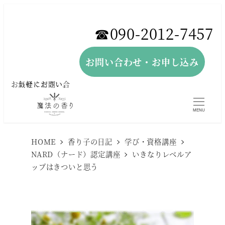
メ
イ
☎︎090-2012-7457
ン
コ
お問い合わせ・お申し込み
ン
お気軽にお問い合わせください。
テ
ン
MENU
ツ
へ
HOME
香り子の日記
学び・資格講座
NARD（ナード）認定講座
いきなりレベルア
移
ップはきついと思う
動