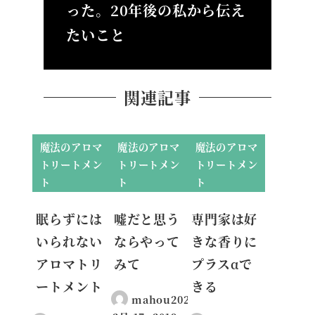
った。20年後の私から伝え
たいこと
関連記事
魔法のアロマ
魔法のアロマ
魔法のアロマ
トリートメン
トリートメン
トリートメン
ト
ト
ト
眠らずには
嘘だと思う
専門家は好
いられない
ならやって
きな香りに
アロマトリ
みて
プラスαで
ートメント
きる
mahou2020