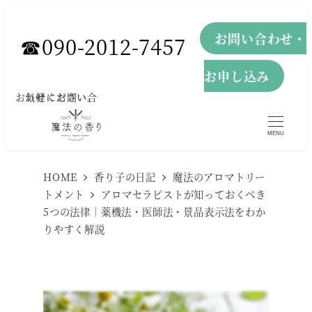
メ
お問い合わせ・
イ
☎︎090-2012-7457
ン
お申し込み
コ
お気軽にお問い合わせください。
ン
テ
MENU
ン
ツ
HOME
香り子の日記
魔法のアロマトリー
へ
トメント
アロマセラピストが知っておくべき
5つの法律｜薬機法・医師法・景品表示法をわか
移
りやすく解説
動