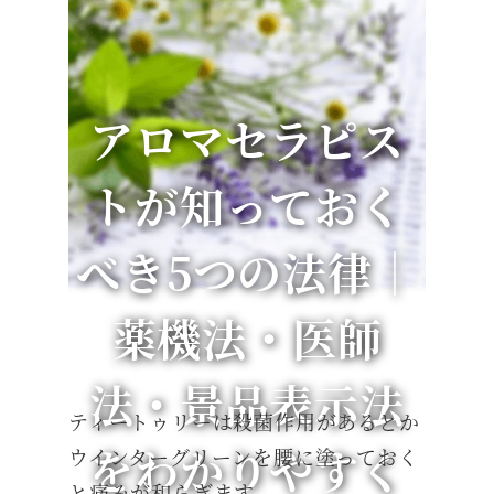
アロマセラピス
トが知っておく
べき5つの法律｜
薬機法・医師
法・景品表示法
ティートゥリーは殺菌作用があるとか
をわかりやすく
ウインターグリーンを腰に塗っておく
と痛みが和らぎます